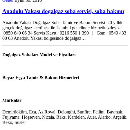
Genel
Eylül 30, 2016
Anadolu Yakası dogalgaz soba servisi, soba bakımı
Anadolu Yakası Doğalgaz Soba Tamir ve Bakım Servisi 20 yıllık
gerçek doğalgaz tecrübesi ile İstanbul genelinde hizmetinizdeyiz.
0850 640 06 34 Servis Kayıt : 0216 550 1 390 | Gsm : 0549 433
00 63 Anadolu Yakası bölgesinde doğalgaz…
Doğalgaz Sobaları Model ve Fiyatları
Beyaz Eşya Tamir & Bakım Hizmetleri
Markalar
Demirdöküm, Eca, As Royal, Delonghi, Sunfire, Fellini, Baymak,
Fujiyama, Hoşseven, Nicala, Raks, Kardelen, Auer, Alarko, Arçelik,
Beko, Süsler