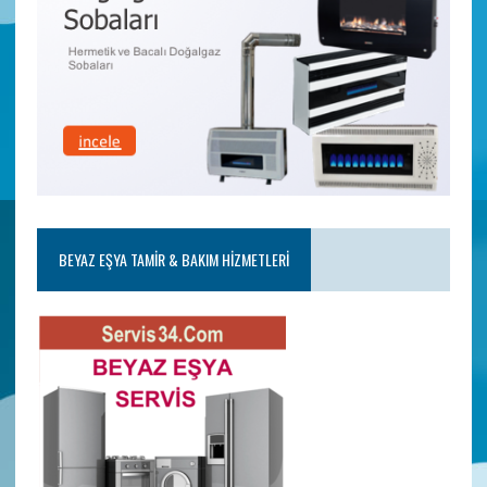
BEYAZ EŞYA TAMIR & BAKIM HIZMETLERI