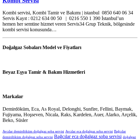
Kombi Servisi
Kombi servisi, Kombi Tamir ve Bakımı | istanbul 0850 640 06 34
Servis Kayıt : 0212 634 00 50 | 0216 550 1 390 İstanbul’un
hemen her semtine hizmet veren Servis34 Grup Teknik, bölgesinde
kombi servisi konusunda…
Doğalgaz Sobaları Model ve Fiyatları
Beyaz Eşya Tamir & Bakım Hizmetleri
Markalar
Demirdöküm, Eca, As Royal, Delonghi, Sunfire, Fellini, Baymak,
Fujiyama, Hoşseven, Nicala, Raks, Kardelen, Auer, Alarko, Arçelik,
Beko, Süsler
Avcılar demirdöküm doğalgaz soba servisi
Avcılar eca doğalgaz soba servisi
Bağcılar
Bağcılar eca doğalgaz soba servisi
demirdöküm doğalgaz soba servisi
doğalgaz