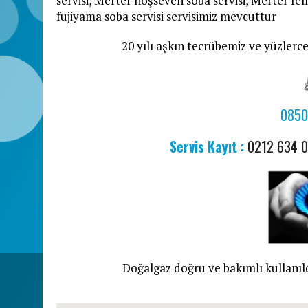
servisi, Merter hoşseven soba servisi, Merter fell
fujiyama soba servisi servisimiz mevcuttur
20 yılı aşkın tecrübemiz ve yüzlerce
0850
Servis Kayıt :
0212 634 
Doğalgaz doğru ve bakımlı kullanıld