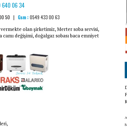
 640 06 34
 00 50 |
Gsm :
0549 433 00 63
vermekte olan şirketimiz, Merter soba servisi,
a camı değişimi, doğalgaz sobası baca emniyet
D
F
K
A
eri,
B