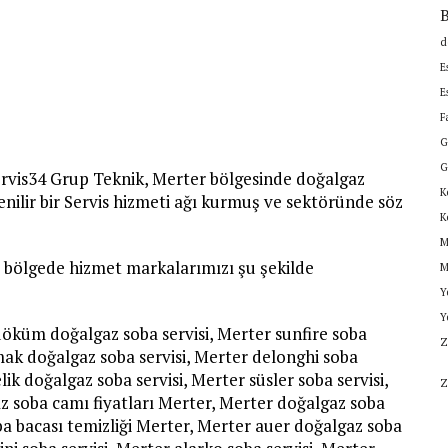
B
d
E
E
F
G
G
rvis34 Grup Teknik, Merter bölgesinde doğalgaz
K
üvenilir bir Servis hizmeti ağı kurmuş ve sektöründe söz
K
M
 bölgede hizmet markalarımızı şu şekilde
M
Y
Y
döküm doğalgaz soba servisi, Merter sunfire soba
Z
ymak doğalgaz soba servisi, Merter delonghi soba
lik doğalgaz soba servisi, Merter süsler soba servisi,
Z
z soba camı fiyatları Merter, Merter doğalgaz soba
oba bacası temizliği Merter, Merter auer doğalgaz soba