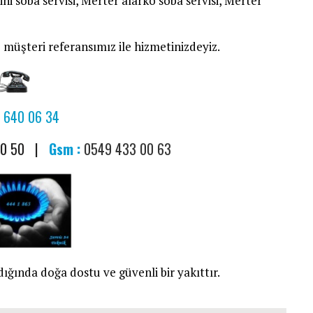
ini soba servisi, Merter alarko soba servisi, Merter
 müşteri referansımız ile hizmetinizdeyiz.
 640 06 34
00 50 |
Gsm :
0549 433 00 63
ığında doğa dostu ve güvenli bir yakıttır.