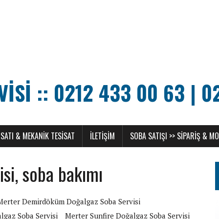
SI :: 0212 433 00 63 | 0
SATI & MEKANIK TESISAT
ILETIŞIM
SOBA SATIŞI >> SIPARIŞ & M
si, soba bakımı
Merter Demirdöküm Doğalgaz Soba Servisi
lgaz Soba Servisi
Merter Sunfire Doğalgaz Soba Servisi