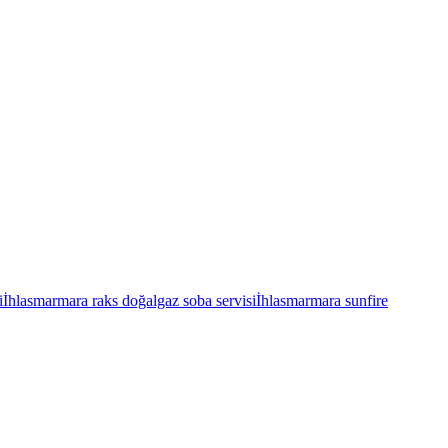
i
İhlasmarmara raks doğalgaz soba servisi
İhlasmarmara sunfire
i