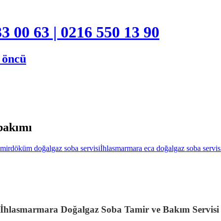
3 00 63 | 0216 550 13 90
e öncü
 bakımı
mirdöküm doğalgaz soba servisi
İhlasmarmara eca doğalgaz soba servis
İhlasmarmara Doğalgaz Soba Tamir ve Bakım Servis