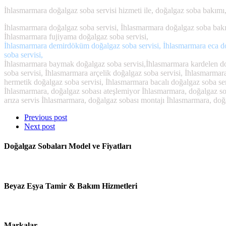
İhlasmarmara doğalgaz soba servisi hizmeti ile, doğalgaz soba bakımı
İhlasmarmara doğalgaz soba servisi, İhlasmarmara doğalgaz soba bakım
İhlasmarmara fujiyama doğalgaz soba servisi,
İhlasmarmara demirdöküm doğalgaz soba servisi, İhlasmarmara eca doğ
soba servisi,
İhlasmarmara baymak doğalgaz soba servisi,İhlasmarmara kardelen doğ
soba servisi, İhlasmarmara arçelik doğalgaz soba servisi, İhlasmarmar
hermetik doğalgaz soba servisi, İhlasmarmara bacalı doğalgaz soba se
İhlasmarmara, doğalgaz sobası ateşlemiyor İhlasmarmara, doğalgaz so
arıza servis İhlasmarmara, doğalgaz sobası montajı İhlasmarmara, do
Previous post
Next post
Doğalgaz Sobaları Model ve Fiyatları
Beyaz Eşya Tamir & Bakım Hizmetleri
Markalar