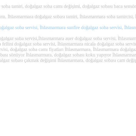
, soba tamiri, doğalgaz soba camı değişimi, doğalgaz sobası baca sens
ı, İhlasmarmara doğalgaz sobası tamiri, İhlasmarmara soba tamircisi, 
algaz soba servisi, İhlasmarmara sunfire doğalgaz soba servisi, İhlasm
algaz soba servisi,İhlasmarmara auer doğalgaz soba servisi, İhlasmarm
a fellini doğalgaz soba servisi, İhlasmarmara nicala doğalgaz soba serv
rvisi, doğalgaz soba camı fiyatları İhlasmarmara, İhlasmarmara doğalg
bası sönüyor İhlasmarmara, doğalgaz sobası koku yapıyor İhlasmarmara 
ğalgaz sobası çakmak değişimi İhlasmarmara, doğalgaz sobası cam değiş