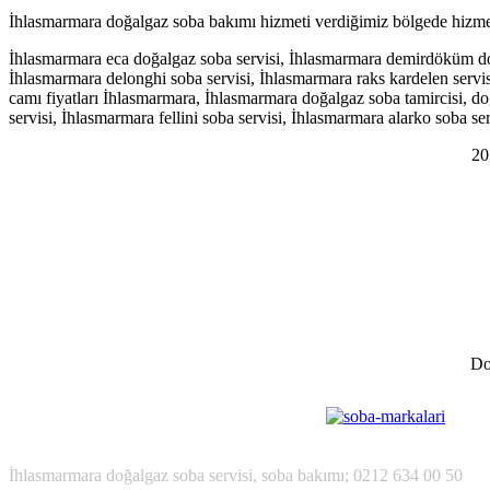
İhlasmarmara doğalgaz soba bakımı hizmeti verdiğimiz bölgede hizmet m
İhlasmarmara eca doğalgaz soba servisi, İhlasmarmara demirdöküm doğa
İhlasmarmara delonghi soba servisi, İhlasmarmara raks kardelen servis
camı fiyatları İhlasmarmara, İhlasmarmara doğalgaz soba tamircisi, d
servisi, İhlasmarmara fellini soba servisi, İhlasmarmara alarko soba s
20
Do
İhlasmarmara
doğalgaz soba servisi, soba bakımı; 0212 634 00 50