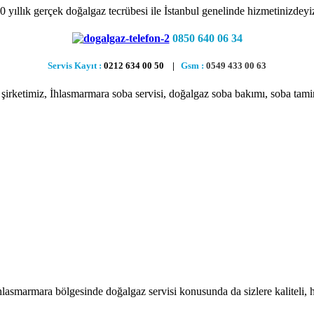
0 yıllık gerçek doğalgaz tecrübesi ile İstanbul genelinde hizmetinizdeyi
0850 640 06 34
Servis Kayıt :
0212 634 00 50 |
Gsm :
0549 433 00 63
şirketimiz, İhlasmarmara soba servisi, doğalgaz soba bakımı, soba tami
smarmara bölgesinde doğalgaz servisi konusunda da sizlere kaliteli, hı