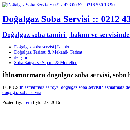
Doğalgaz Soba Servisi :: 0212 43
Doğalgaz soba tamiri | bakım ve servisind
Doğalgaz soba servisi | İstanbul
Doğalgaz Tesisatı & Mekanik Tesisat
iletişim
Soba Satışı >> Sipariş & Modeller
İhlasmarmara dogalgaz soba servisi, soba
TOPICS:
İhlasmarmara as royal doğalgaz soba servisi
İhlasmarmara de
doğalgaz soba servisi
Posted By:
Tem
Eylül 27, 2016