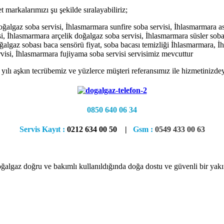
arkalarımızı şu şekilde sıralayabiliriz;
lgaz soba servisi, İhlasmarmara sunfire soba servisi, İhlasmarmara as
i, İhlasmarmara arçelik doğalgaz soba servisi, İhlasmarmara süsler sob
oğalgaz sobası baca sensörü fiyat, soba bacası temizliği İhlasmarmara,
ervisi, İhlasmarmara fujiyama soba servisi servisimiz mevcuttur
 yılı aşkın tecrübemiz ve yüzlerce müşteri referansımız ile hizmetinizdey
0850 640 06 34
Servis Kayıt :
0212 634 00 50 |
Gsm :
0549 433 00 63
ğalgaz doğru ve bakımlı kullanıldığında doğa dostu ve güvenli bir yakıtt