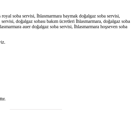
 royal soba servisi, İhlasmarmara baymak doğalgaz soba servisi,
a servisi, doğalgaz sobası bakım ücretleri İhlasmarmara, doğalgaz soba
 İhlasmarmara auer doğalgaz soba servisi, İhlasmarmara hoşseven soba
iz.
ır.
———————————
;