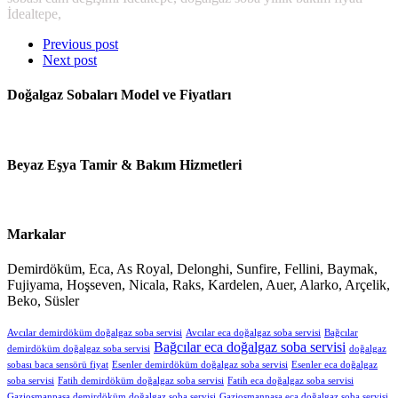
İdealtepe,
Previous post
Next post
Doğalgaz Sobaları Model ve Fiyatları
Beyaz Eşya Tamir & Bakım Hizmetleri
Markalar
Demirdöküm, Eca, As Royal, Delonghi, Sunfire, Fellini, Baymak,
Fujiyama, Hoşseven, Nicala, Raks, Kardelen, Auer, Alarko, Arçelik,
Beko, Süsler
Avcılar demirdöküm doğalgaz soba servisi
Avcılar eca doğalgaz soba servisi
Bağcılar
Bağcılar eca doğalgaz soba servisi
demirdöküm doğalgaz soba servisi
doğalgaz
sobası baca sensörü fiyat
Esenler demirdöküm doğalgaz soba servisi
Esenler eca doğalgaz
soba servisi
Fatih demirdöküm doğalgaz soba servisi
Fatih eca doğalgaz soba servisi
Gaziosmanpaşa demirdöküm doğalgaz soba servisi
Gaziosmanpaşa eca doğalgaz soba servisi