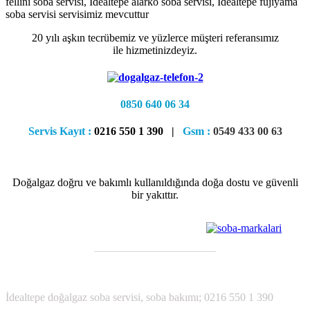
fellini soba servisi, İdealtepe alarko soba servisi, İdealtepe fujiyama
soba servisi servisimiz mevcuttur
20 yılı aşkın tecrübemiz ve yüzlerce müşteri referansımız
ile hizmetinizdeyiz.
0850 640 06 34
Servis Kayıt :
0216 550 1 390 |
Gsm :
0549 433 00 63
Doğalgaz doğru ve bakımlı kullanıldığında doğa dostu ve güvenli
bir yakıttır.
———————————
;
İdealtepe
doğalgaz soba servisi, soba bakımı; 0216 550 1 390