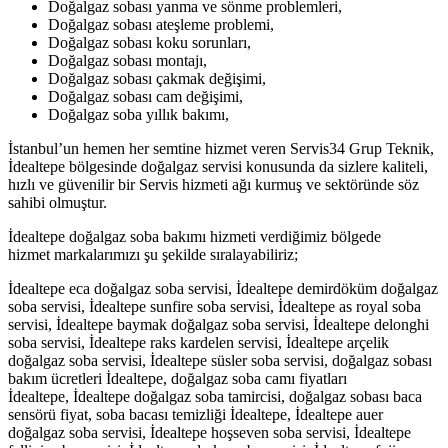
Doğalgaz sobası yanma ve sönme problemleri,
Doğalgaz sobası ateşleme problemi,
Doğalgaz sobası koku sorunları,
Doğalgaz sobası montajı,
Doğalgaz sobası çakmak değişimi,
Doğalgaz sobası cam değişimi,
Doğalgaz soba yıllık bakımı,
İstanbul’un hemen her semtine hizmet veren Servis34 Grup Teknik,
İdealtepe bölgesinde doğalgaz servisi konusunda da sizlere kaliteli,
hızlı ve güvenilir bir Servis hizmeti ağı kurmuş ve sektöründe söz
sahibi olmuştur.
İdealtepe doğalgaz soba bakımı hizmeti verdiğimiz bölgede
hizmet markalarımızı şu şekilde sıralayabiliriz;
İdealtepe eca doğalgaz soba servisi, İdealtepe demirdöküm doğalgaz
soba servisi, İdealtepe sunfire soba servisi, İdealtepe as royal soba
servisi, İdealtepe baymak doğalgaz soba servisi, İdealtepe delonghi
soba servisi, İdealtepe raks kardelen servisi, İdealtepe arçelik
doğalgaz soba servisi, İdealtepe süsler soba servisi, doğalgaz sobası
bakım ücretleri İdealtepe, doğalgaz soba camı fiyatları
İdealtepe, İdealtepe doğalgaz soba tamircisi, doğalgaz sobası baca
sensörü fiyat, soba bacası temizliği İdealtepe, İdealtepe auer
doğalgaz soba servisi, İdealtepe hoşseven soba servisi, İdealtepe