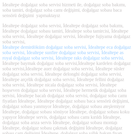
İdealtepe doğalgaz soba servisi hizmeti ile, doğalgaz soba bakımı,
soba tamiri, doğalgaz soba camı değişimi, doğalgaz sobası baca
sensörü değişimi yapmaktayız
İdealtepe doğalgaz soba servisi, İdealtepe doğalgaz soba bakımı,
İdealtepe doğalgaz sobası tamiri, İdealtepe soba tamircisi, İdealtepe
soba servisi, İdealtepe doğalgaz servisi, İdealtepe fujiyama doğalgaz
soba servisi,
İdealtepe demirdöküm doğalgaz soba servisi, İdealtepe eca doğalgaz
soba servisi, İdealtepe sunfire doğalgaz soba servisi, İdealtepe as
royal doğalgaz soba servisi, İdealtepe raks doğalgaz soba servisi,
İdealtepe baymak doğalgaz soba servisi,İdealtepe kardelen doğalgaz
soba servisi,İdealtepe auer doğalgaz soba servisi, İdealtepe süsler
doğalgaz soba servisi, İdealtepe delonghi doğalgaz soba servisi,
İdealtepe arçelik doğalgaz soba servisi, İdealtepe fellini doğalgaz
soba servisi, İdealtepe nicala doğalgaz soba servisi, İdealtepe
hoşseven doğalgaz soba servisi, İdealtepe hermetik doğalgaz soba
servisi, İdealtepe bacalı doğalgaz soba servisi, doğalgaz soba camı
fiyatları İdealtepe, İdealtepe doğalgaz sobası baca sensörü değişimi,
doğalgaz sobası yanmıyor İdealtepe, doğalgaz sobası ateşlemiyor
İdealtepe, doğalgaz sobası sönüyor İdealtepe, doğalgaz sobası koku
yapıyor İdealtepe servis, doğalgaz sobası camı kırıldı İdealtepe,
doğalgaz soba arıza servis İdealtepe, doğalgaz sobası montajı
İdealtepe, doğalgaz sobası çakmak değişimi İdealtepe, doğalgaz
sobası cam değişimi İdealtepe, doğalgaz soba yıllık bakım fiyatı