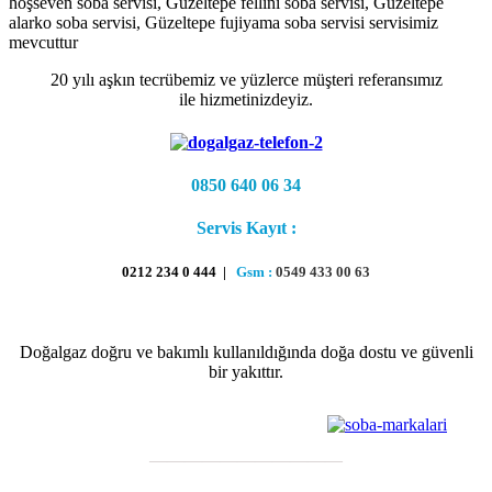
hoşseven soba servisi, Güzeltepe fellini soba servisi, Güzeltepe
alarko soba servisi, Güzeltepe fujiyama soba servisi servisimiz
mevcuttur
20 yılı aşkın tecrübemiz ve yüzlerce müşteri referansımız
ile hizmetinizdeyiz.
0850 640 06 34
Servis Kayıt :
0212 234 0 444 |
Gsm :
0549 433 00 63
Doğalgaz doğru ve bakımlı kullanıldığında doğa dostu ve güvenli
bir yakıttır.
———————————