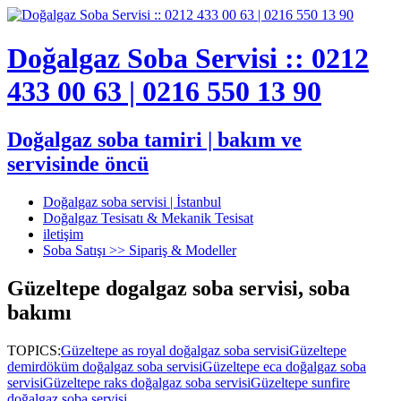
Doğalgaz Soba Servisi :: 0212
433 00 63 | 0216 550 13 90
Doğalgaz soba tamiri | bakım ve
servisinde öncü
Doğalgaz soba servisi | İstanbul
Doğalgaz Tesisatı & Mekanik Tesisat
iletişim
Soba Satışı >> Sipariş & Modeller
Güzeltepe dogalgaz soba servisi, soba
bakımı
TOPICS:
Güzeltepe as royal doğalgaz soba servisi
Güzeltepe
demirdöküm doğalgaz soba servisi
Güzeltepe eca doğalgaz soba
servisi
Güzeltepe raks doğalgaz soba servisi
Güzeltepe sunfire
doğalgaz soba servisi