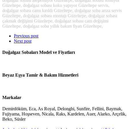
doğalgaz sobası ateşlemiyor Güzeltepe, doğalgaz sobası sönüyor
Güzeltepe, doğalgaz sobası koku yapıyor Güzeltepe servis,
doğalgaz sobası camı kırıldı Güzeltepe, doğalgaz soba arıza servis
Güzeltepe, doğalgaz sobası montajı Güzeltepe, doğalgaz sobası
çakmak değişimi Güzeltepe, doğalgaz sobası cam değişimi
Güzeltepe, doğalgaz soba yıllık bakım fiyatı Güzeltepe,
Previous post
Next post
Doğalgaz Sobaları Model ve Fiyatları
Beyaz Eşya Tamir & Bakım Hizmetleri
Markalar
Demirdöküm, Eca, As Royal, Delonghi, Sunfire, Fellini, Baymak,
Fujiyama, Hoşseven, Nicala, Raks, Kardelen, Auer, Alarko, Arçelik,
Beko, Süsler