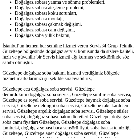
Doğalgaz sobası yanma ve sönme problemleri,
Doğalgaz sobası ateşleme problemi,
Doğalgaz sobası koku sorunları,
Doğalgaz sobası montajı,
Doğalgaz sobası çakmak değişimi,
Doğalgaz sobası cam değişimi,
Doğalgaz soba yıllık bakımı,
İstanbul’un hemen her semtine hizmet veren Servis34 Grup Teknik,
Güzeltepe bölgesinde doğalgaz servisi konusunda da sizlere kaliteli,
hızlı ve güvenilir bir Servis hizmeti ağı kurmuş ve sektöründe söz
sahibi olmuştur.
Güzeltepe doğalgaz soba bakımı hizmeti verdiğimiz bölgede
hizmet markalarımızı şu şekilde sıralayabiliriz;
Güzeltepe eca doğalgaz soba servisi, Güzeltepe
demirdöküm doğalgaz soba servisi, Güzeltepe sunfire soba servisi,
Güzeltepe as royal soba servisi, Güzeltepe baymak doğalgaz soba
servisi, Güzeltepe delonghi soba servisi, Güzeltepe raks kardelen
servisi, Güzeltepe arçelik doğalgaz soba servisi, Güzeltepe süsler
soba servisi, doğalgaz sobası bakım ücretleri Güzeltepe, doğalgaz
soba camı fiyatları Güzeltepe, Güzeltepe doğalgaz soba
tamircisi, doğalgaz sobası baca sensörü fiyat, soba bacası temizliği
Güzeltepe, Güzeltepe auer doğalgaz soba servisi, Güzeltepe