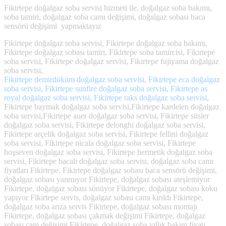
Fikirtepe doğalgaz soba servisi hizmeti ile, doğalgaz soba bakımı,
soba tamiri, doğalgaz soba camı değişimi, doğalgaz sobası baca
sensörü değişimi yapmaktayız
Fikirtepe doğalgaz soba servisi, Fikirtepe doğalgaz soba bakımı,
Fikirtepe doğalgaz sobası tamiri, Fikirtepe soba tamircisi, Fikirtepe
soba servisi, Fikirtepe doğalgaz servisi, Fikirtepe fujiyama doğalgaz
soba servisi,
Fikirtepe demirdöküm doğalgaz soba servisi, Fikirtepe eca doğalgaz
soba servisi, Fikirtepe sunfire doğalgaz soba servisi, Fikirtepe as
royal doğalgaz soba servisi, Fikirtepe raks doğalgaz soba servisi,
Fikirtepe baymak doğalgaz soba servisi,Fikirtepe kardelen doğalgaz
soba servisi,Fikirtepe auer doğalgaz soba servisi, Fikirtepe süsler
doğalgaz soba servisi, Fikirtepe delonghi doğalgaz soba servisi,
Fikirtepe arçelik doğalgaz soba servisi, Fikirtepe fellini doğalgaz
soba servisi, Fikirtepe nicala doğalgaz soba servisi, Fikirtepe
hoşseven doğalgaz soba servisi, Fikirtepe hermetik doğalgaz soba
servisi, Fikirtepe bacalı doğalgaz soba servisi, doğalgaz soba camı
fiyatları Fikirtepe, Fikirtepe doğalgaz sobası baca sensörü değişimi,
doğalgaz sobası yanmıyor Fikirtepe, doğalgaz sobası ateşlemiyor
Fikirtepe, doğalgaz sobası sönüyor Fikirtepe, doğalgaz sobası koku
yapıyor Fikirtepe servis, doğalgaz sobası camı kırıldı Fikirtepe,
doğalgaz soba arıza servis Fikirtepe, doğalgaz sobası montajı
Fikirtepe, doğalgaz sobası çakmak değişimi Fikirtepe, doğalgaz
sobası cam değişimi Fikirtepe, doğalgaz soba yıllık bakım fiyatı