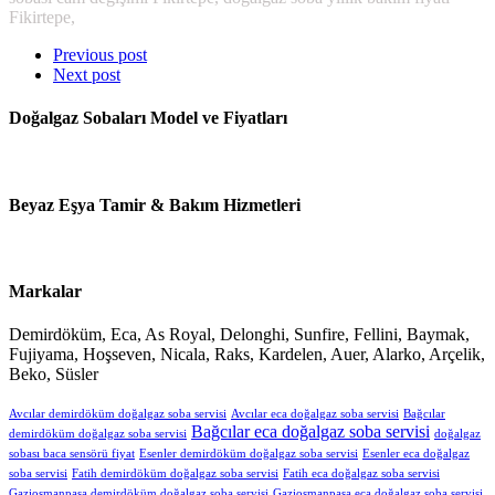
Fikirtepe,
Previous post
Next post
Doğalgaz Sobaları Model ve Fiyatları
Beyaz Eşya Tamir & Bakım Hizmetleri
Markalar
Demirdöküm, Eca, As Royal, Delonghi, Sunfire, Fellini, Baymak,
Fujiyama, Hoşseven, Nicala, Raks, Kardelen, Auer, Alarko, Arçelik,
Beko, Süsler
Avcılar demirdöküm doğalgaz soba servisi
Avcılar eca doğalgaz soba servisi
Bağcılar
Bağcılar eca doğalgaz soba servisi
demirdöküm doğalgaz soba servisi
doğalgaz
sobası baca sensörü fiyat
Esenler demirdöküm doğalgaz soba servisi
Esenler eca doğalgaz
soba servisi
Fatih demirdöküm doğalgaz soba servisi
Fatih eca doğalgaz soba servisi
Gaziosmanpaşa demirdöküm doğalgaz soba servisi
Gaziosmanpaşa eca doğalgaz soba servisi