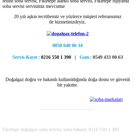
fellini soba servisi, Fikirtepe alarko soba servisi, Fikirtepe fujiyama
soba servisi servisimiz mevcuttur
20 yılı aşkın tecrübemiz ve yüzlerce müşteri referansımız
ile hizmetinizdeyiz.
0850 640 06 34
Servis Kayıt :
0216 550 1 390 |
Gsm :
0549 433 00 63
Doğalgaz doğru ve bakımlı kullanıldığında doğa dostu ve güvenli
bir yakıttır.
———————————
;
Fikirtepe
doğalgaz soba servisi, soba bakımı; 0216 550 1 390