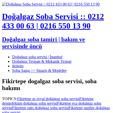
Doğalgaz Soba Servisi :: 0212
433 00 63 | 0216 550 13 90
Doğalgaz soba tamiri | bakım ve
servisinde öncü
Doğalgaz soba servisi | İstanbul
Doğalgaz Tesisatı & Mekanik Tesisat
iletişim
Soba Satışı >> Sipariş & Modeller
Fikirtepe dogalgaz soba servisi, soba
bakımı
TOPICS:
Fikirtepe as royal doğalgaz soba servisi
Fikirtepe
demirdöküm doğalgaz soba servisi
Fikirtepe eca doğalgaz soba
servisi
Fikirtepe raks doğalgaz soba servisi
Fikirtepe sunfire doğalgaz
soba servisi