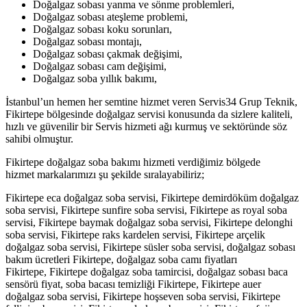
Doğalgaz sobası yanma ve sönme problemleri,
Doğalgaz sobası ateşleme problemi,
Doğalgaz sobası koku sorunları,
Doğalgaz sobası montajı,
Doğalgaz sobası çakmak değişimi,
Doğalgaz sobası cam değişimi,
Doğalgaz soba yıllık bakımı,
İstanbul’un hemen her semtine hizmet veren Servis34 Grup Teknik,
Fikirtepe bölgesinde doğalgaz servisi konusunda da sizlere kaliteli,
hızlı ve güvenilir bir Servis hizmeti ağı kurmuş ve sektöründe söz
sahibi olmuştur.
Fikirtepe doğalgaz soba bakımı hizmeti verdiğimiz bölgede
hizmet markalarımızı şu şekilde sıralayabiliriz;
Fikirtepe eca doğalgaz soba servisi, Fikirtepe demirdöküm doğalgaz
soba servisi, Fikirtepe sunfire soba servisi, Fikirtepe as royal soba
servisi, Fikirtepe baymak doğalgaz soba servisi, Fikirtepe delonghi
soba servisi, Fikirtepe raks kardelen servisi, Fikirtepe arçelik
doğalgaz soba servisi, Fikirtepe süsler soba servisi, doğalgaz sobası
bakım ücretleri Fikirtepe, doğalgaz soba camı fiyatları
Fikirtepe, Fikirtepe doğalgaz soba tamircisi, doğalgaz sobası baca
sensörü fiyat, soba bacası temizliği Fikirtepe, Fikirtepe auer
doğalgaz soba servisi, Fikirtepe hoşseven soba servisi, Fikirtepe