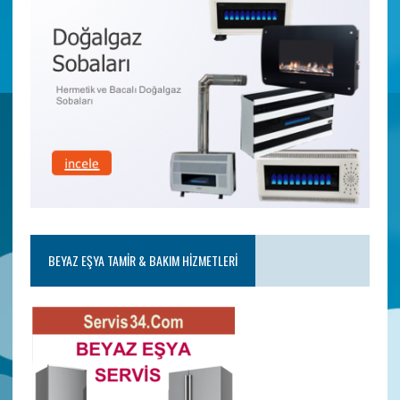
BEYAZ EŞYA TAMIR & BAKIM HIZMETLERI