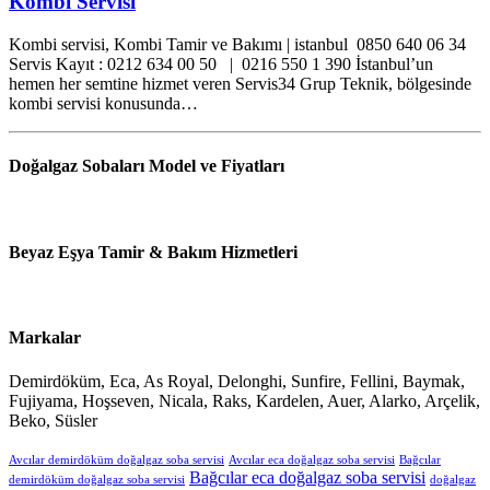
Kombi Servisi
Kombi servisi, Kombi Tamir ve Bakımı | istanbul 0850 640 06 34
Servis Kayıt : 0212 634 00 50 | 0216 550 1 390 İstanbul’un
hemen her semtine hizmet veren Servis34 Grup Teknik, bölgesinde
kombi servisi konusunda…
Doğalgaz Sobaları Model ve Fiyatları
Beyaz Eşya Tamir & Bakım Hizmetleri
Markalar
Demirdöküm, Eca, As Royal, Delonghi, Sunfire, Fellini, Baymak,
Fujiyama, Hoşseven, Nicala, Raks, Kardelen, Auer, Alarko, Arçelik,
Beko, Süsler
Avcılar demirdöküm doğalgaz soba servisi
Avcılar eca doğalgaz soba servisi
Bağcılar
Bağcılar eca doğalgaz soba servisi
demirdöküm doğalgaz soba servisi
doğalgaz