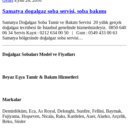
Genel
Eylül 28, 2016
Samatya dogalgaz soba servisi, soba bakımı
Samatya Doğalgaz Soba Tamir ve Bakım Servisi 20 yıllık gerçek
doğalgaz tecrübesi ile İstanbul genelinde hizmetinizdeyiz. 0850 640
06 34 Servis Kayıt : 0212 634 00 50 | Gsm : 0549 433 00 63
Samatya bölgesinde doğalgaz soba servisi…
Doğalgaz Sobaları Model ve Fiyatları
Beyaz Eşya Tamir & Bakım Hizmetleri
Markalar
Demirdöküm, Eca, As Royal, Delonghi, Sunfire, Fellini, Baymak,
Fujiyama, Hoşseven, Nicala, Raks, Kardelen, Auer, Alarko, Arçelik,
Beko, Süsler