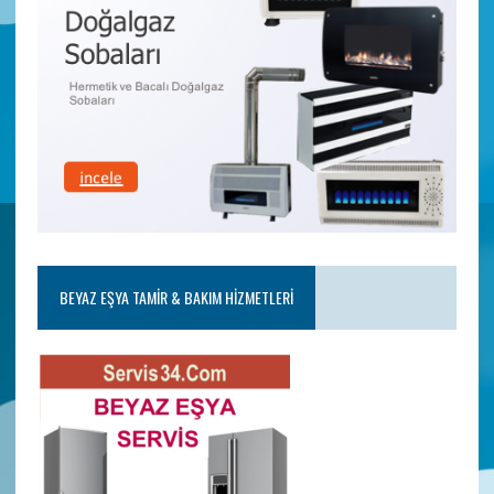
BEYAZ EŞYA TAMIR & BAKIM HIZMETLERI