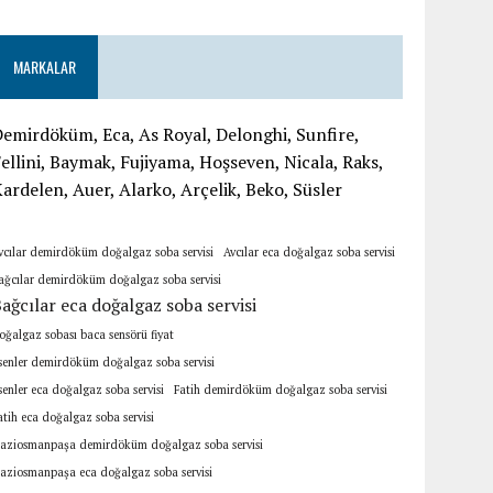
MARKALAR
emirdöküm, Eca, As Royal, Delonghi, Sunfire,
ellini, Baymak, Fujiyama, Hoşseven, Nicala, Raks,
ardelen, Auer, Alarko, Arçelik, Beko, Süsler
vcılar demirdöküm doğalgaz soba servisi
Avcılar eca doğalgaz soba servisi
ağcılar demirdöküm doğalgaz soba servisi
ağcılar eca doğalgaz soba servisi
oğalgaz sobası baca sensörü fiyat
senler demirdöküm doğalgaz soba servisi
senler eca doğalgaz soba servisi
Fatih demirdöküm doğalgaz soba servisi
atih eca doğalgaz soba servisi
aziosmanpaşa demirdöküm doğalgaz soba servisi
aziosmanpaşa eca doğalgaz soba servisi