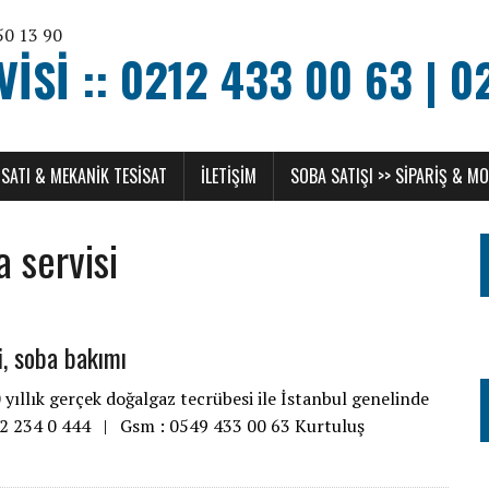
SI :: 0212 433 00 63 | 0
SATI & MEKANIK TESISAT
ILETIŞIM
SOBA SATIŞI >> SIPARIŞ & M
 servisi
i, soba bakımı
ıllık gerçek doğalgaz tecrübesi ile İstanbul genelinde
212 234 0 444 | Gsm : 0549 433 00 63 Kurtuluş