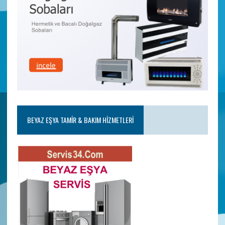
BEYAZ EŞYA TAMIR & BAKIM HIZMETLERI