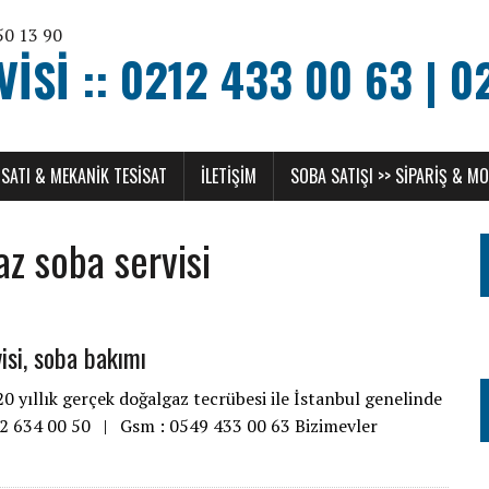
SI :: 0212 433 00 63 | 0
SATI & MEKANIK TESISAT
ILETIŞIM
SOBA SATIŞI >> SIPARIŞ & M
az soba servisi
isi, soba bakımı
 yıllık gerçek doğalgaz tecrübesi ile İstanbul genelinde
212 634 00 50 | Gsm : 0549 433 00 63 Bizimevler