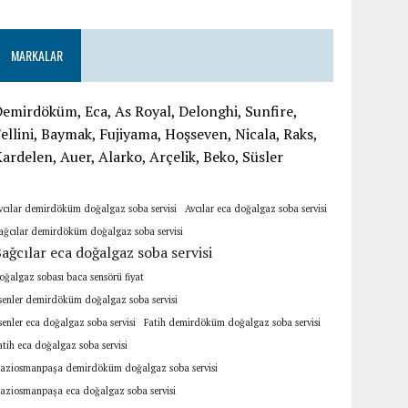
MARKALAR
emirdöküm, Eca, As Royal, Delonghi, Sunfire,
ellini, Baymak, Fujiyama, Hoşseven, Nicala, Raks,
ardelen, Auer, Alarko, Arçelik, Beko, Süsler
vcılar demirdöküm doğalgaz soba servisi
Avcılar eca doğalgaz soba servisi
ağcılar demirdöküm doğalgaz soba servisi
ağcılar eca doğalgaz soba servisi
oğalgaz sobası baca sensörü fiyat
senler demirdöküm doğalgaz soba servisi
senler eca doğalgaz soba servisi
Fatih demirdöküm doğalgaz soba servisi
atih eca doğalgaz soba servisi
aziosmanpaşa demirdöküm doğalgaz soba servisi
aziosmanpaşa eca doğalgaz soba servisi