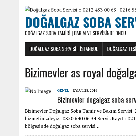
DOĞALGAZ SOBA SERVI
DOĞALGAZ SOBA TAMIRI | BAKIM VE SERVISINDE ÖNCÜ
DOĞALGAZ SOBA SERVISI | İSTANBUL
DOĞALGAZ TESI
Bizimevler as royal doğalg
GENEL
EYLÜL 28, 2016
Bizimevler dogalgaz soba serv
Bizimevler Doğalgaz Soba Tamir ve Bakım Servisi 20
hizmetinizdeyiz. 0850 640 06 34 Servis Kayıt : 0
bölgesinde doğalgaz soba servisi…