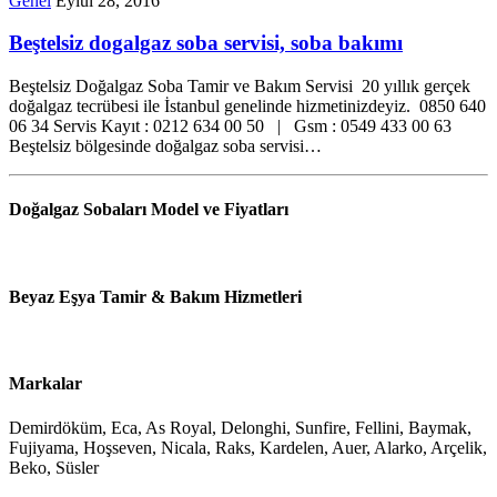
Genel
Eylül 28, 2016
Beştelsiz dogalgaz soba servisi, soba bakımı
Beştelsiz Doğalgaz Soba Tamir ve Bakım Servisi 20 yıllık gerçek
doğalgaz tecrübesi ile İstanbul genelinde hizmetinizdeyiz. 0850 640
06 34 Servis Kayıt : 0212 634 00 50 | Gsm : 0549 433 00 63
Beştelsiz bölgesinde doğalgaz soba servisi…
Doğalgaz Sobaları Model ve Fiyatları
Beyaz Eşya Tamir & Bakım Hizmetleri
Markalar
Demirdöküm, Eca, As Royal, Delonghi, Sunfire, Fellini, Baymak,
Fujiyama, Hoşseven, Nicala, Raks, Kardelen, Auer, Alarko, Arçelik,
Beko, Süsler