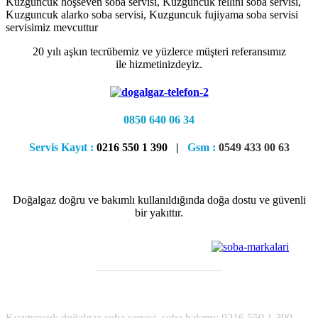
Kuzguncuk hoşseven soba servisi, Kuzguncuk fellini soba servisi,
Kuzguncuk alarko soba servisi, Kuzguncuk fujiyama soba servisi
servisimiz mevcuttur
20 yılı aşkın tecrübemiz ve yüzlerce müşteri referansımız
ile hizmetinizdeyiz.
0850 640 06 34
Servis Kayıt :
0216 550 1 390 |
Gsm :
0549 433 00 63
Doğalgaz doğru ve bakımlı kullanıldığında doğa dostu ve güvenli
bir yakıttır.
———————————
;
Kuzguncuk
doğalgaz soba servisi, soba bakımı; 0216 550 1 390