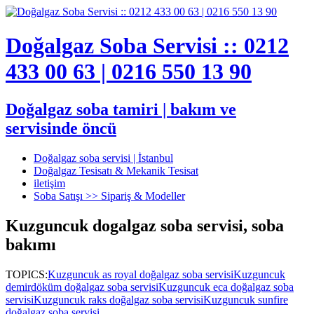
Doğalgaz Soba Servisi :: 0212
433 00 63 | 0216 550 13 90
Doğalgaz soba tamiri | bakım ve
servisinde öncü
Doğalgaz soba servisi | İstanbul
Doğalgaz Tesisatı & Mekanik Tesisat
iletişim
Soba Satışı >> Sipariş & Modeller
Kuzguncuk dogalgaz soba servisi, soba
bakımı
TOPICS:
Kuzguncuk as royal doğalgaz soba servisi
Kuzguncuk
demirdöküm doğalgaz soba servisi
Kuzguncuk eca doğalgaz soba
servisi
Kuzguncuk raks doğalgaz soba servisi
Kuzguncuk sunfire
doğalgaz soba servisi