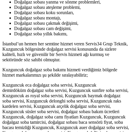
Doğalgaz sobası yanma ve sönme problemleri,
Doğalgaz sobası ateşleme problemi,
Doğalgaz sobası koku sorunları,
Doğalgaz sobası montajı,
Doğalgaz sobası çakmak değişimi,
Doğalgaz sobası cam değişimi,
Doğalgaz soba yıllık bakımı,
İstanbul’un hemen her semtine hizmet veren Servis34 Grup Teknik,
Kuzguncuk bölgesinde doğalgaz servisi konusunda da sizlere
kaliteli, hızlı ve güvenilir bir Servis hizmeti ağı kurmuş ve
sektöründe söz sahibi olmuştur.
Kuzguncuk doğalgaz soba bakımı hizmeti verdiğimiz bölgede
hizmet markalarımızı şu şekilde sıralayabiliriz;
Kuzguncuk eca doğalgaz soba servisi, Kuzguncuk
demirdöküm doğalgaz soba servisi, Kuzguncuk sunfire soba servisi,
Kuzguncuk as royal soba servisi, Kuzguncuk baymak doğalgaz
soba servisi, Kuzguncuk delonghi soba servisi, Kuzguncuk raks
kardelen servisi, Kuzguncuk arçelik doğalgaz soba servisi,
Kuzguncuk süsler soba servisi, doğalgaz sobası bakım ücretleri
Kuzguncuk, doğalgaz soba camı fiyatları Kuzguncuk, Kuzguncuk
doğalgaz soba tamircisi, doğalgaz sobası baca sensörü fiyat, soba
bacası temizliği Kuzguncuk, Kuzguncuk auer doğalgaz soba servisi,