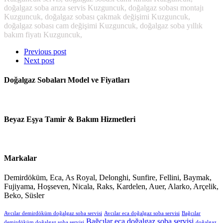
doğalgaz soba arıza servis Kuzguncuk, doğalgaz sobası montajı
Kuzguncuk, doğalgaz sobası çakmak değişimi Kuzguncuk,
doğalgaz sobası cam değişimi Kuzguncuk, doğalgaz soba yıllık
bakım fiyatı Kuzguncuk,
Previous post
Next post
Doğalgaz Sobaları Model ve Fiyatları
Beyaz Eşya Tamir & Bakım Hizmetleri
Markalar
Demirdöküm, Eca, As Royal, Delonghi, Sunfire, Fellini, Baymak,
Fujiyama, Hoşseven, Nicala, Raks, Kardelen, Auer, Alarko, Arçelik,
Beko, Süsler
Avcılar demirdöküm doğalgaz soba servisi
Avcılar eca doğalgaz soba servisi
Bağcılar
Bağcılar eca doğalgaz soba servisi
demirdöküm doğalgaz soba servisi
doğalgaz