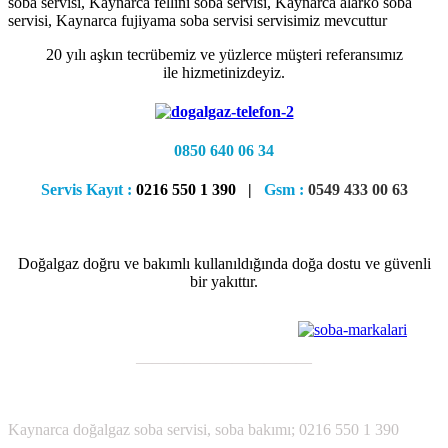
soba servisi, Kaynarca fellini soba servisi, Kaynarca alarko soba
servisi, Kaynarca fujiyama soba servisi servisimiz mevcuttur
20 yılı aşkın tecrübemiz ve yüzlerce müşteri referansımız
ile hizmetinizdeyiz.
0850 640 06 34
Servis Kayıt :
0216 550 1 390 |
Gsm :
0549 433 00 63
Doğalgaz doğru ve bakımlı kullanıldığında doğa dostu ve güvenli
bir yakıttır.
———————————
;
Kaynarca
doğalgaz soba servisi, soba bakımı; 0216 550 1 390