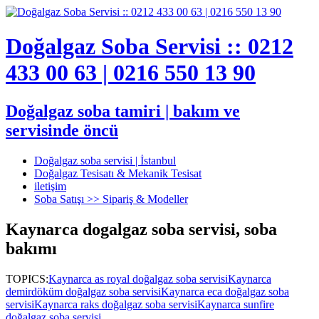
Doğalgaz Soba Servisi :: 0212
433 00 63 | 0216 550 13 90
Doğalgaz soba tamiri | bakım ve
servisinde öncü
Doğalgaz soba servisi | İstanbul
Doğalgaz Tesisatı & Mekanik Tesisat
iletişim
Soba Satışı >> Sipariş & Modeller
Kaynarca dogalgaz soba servisi, soba
bakımı
TOPICS:
Kaynarca as royal doğalgaz soba servisi
Kaynarca
demirdöküm doğalgaz soba servisi
Kaynarca eca doğalgaz soba
servisi
Kaynarca raks doğalgaz soba servisi
Kaynarca sunfire
doğalgaz soba servisi