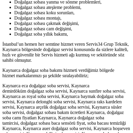
Doğalgaz sobası yanma ve sönme problemleri,
Doğalgaz sobası ateşleme problemi,
Doğalgaz sobası koku sorunları,
Doğalgaz sobası montajı,
Doğalgaz sobası çakmak değişimi,
Doğalgaz sobası cam değişimi,
Doğalgaz soba yıllık bakımı,
İstanbul’un hemen her semtine hizmet veren Servis34 Grup Teknik,
Kaynarca bölgesinde doğalgaz servisi konusunda da sizlere kaliteli,
hızlı ve güvenilir bir Servis hizmeti ağı kurmuş ve sektöründe söz
sahibi olmuştur.
Kaynarca doğalgaz soba bakımı hizmeti verdiğimiz bölgede
hizmet markalarımızı şu şekilde sıralayabiliriz;
Kaynarca eca doğalgaz soba servisi, Kaynarca
demirdöküm doğalgaz soba servisi, Kaynarca sunfire soba servisi,
Kaynarca as royal soba servisi, Kaynarca baymak doğalgaz soba
servisi, Kaynarca delonghi soba servisi, Kaynarca raks kardelen
servisi, Kaynarca arçelik doğalgaz soba servisi, Kaynarca süsler
soba servisi, doğalgaz sobası bakım ücretleri Kaynarca, doğalgaz
soba camı fiyatları Kaynarca, Kaynarca doğalgaz soba
tamircisi, doğalgaz sobası baca sensörü fiyat, soba bacası temizliği
Kaynarca, Kaynarca auer doğalgaz soba servisi, Kaynarca hoşseven