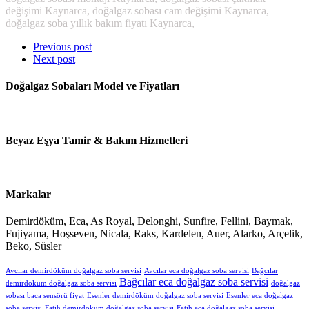
değişimi Kaynarca, doğalgaz sobası cam değişimi Kaynarca,
doğalgaz soba yıllık bakım fiyatı Kaynarca,
Previous post
Next post
Doğalgaz Sobaları Model ve Fiyatları
Beyaz Eşya Tamir & Bakım Hizmetleri
Markalar
Demirdöküm, Eca, As Royal, Delonghi, Sunfire, Fellini, Baymak,
Fujiyama, Hoşseven, Nicala, Raks, Kardelen, Auer, Alarko, Arçelik,
Beko, Süsler
Avcılar demirdöküm doğalgaz soba servisi
Avcılar eca doğalgaz soba servisi
Bağcılar
Bağcılar eca doğalgaz soba servisi
demirdöküm doğalgaz soba servisi
doğalgaz
sobası baca sensörü fiyat
Esenler demirdöküm doğalgaz soba servisi
Esenler eca doğalgaz
soba servisi
Fatih demirdöküm doğalgaz soba servisi
Fatih eca doğalgaz soba servisi